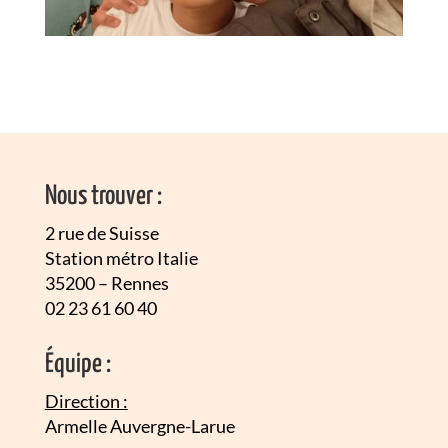
Nous trouver :
2 rue de Suisse
Station métro Italie
35200 – Rennes
02 23 61 60 40
É
quipe :
Direction :
Armelle Auvergne-Larue